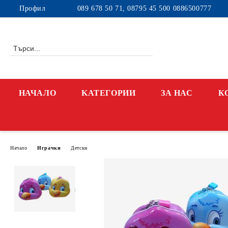
Профил
089 678 50 71, 08795 45 500 0886500777
НАЧАЛО
KАТЕГОРИИ
ЗА НАС
К
Начало
Играчки
Детски