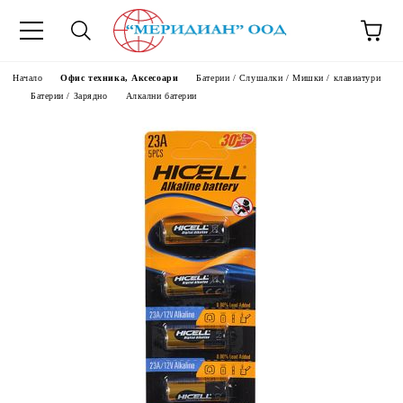
6500777
Начало
Офис техника, Аксесоари
Батерии / Слушалки / Мишки / клавиатури
Батерии / Зарядно
Алкални батерии