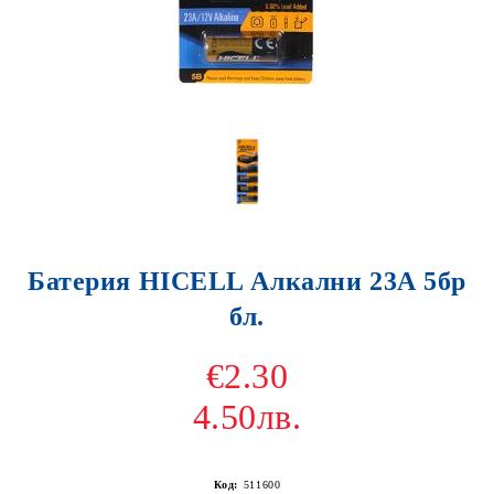
Батерия HICELL Алкални 23А 5бр
бл.
€2.30
4.50лв.
Код:
511600