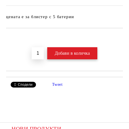
цената е за блистер с 5 батерии
Добави в желани
Tweet
Сподели
НОВИ ПРОДУКТИ