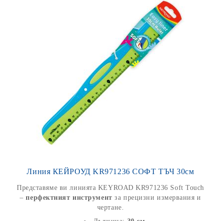
Линия КЕЙРОУД KR971236 СОФТ ТЪЧ 30см
Представяме ви линията KEYROAD KR971236 Soft Touch
–
перфектният инструмент
за прецизни измервания и
чертане.