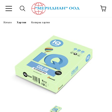
6500777
Начало
Хартия
Копирна хартия