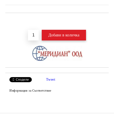
Добави в желани
Tweet
Сподели
Информация за Съответствие