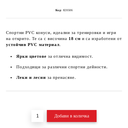
Код:
820506
Спортни PVC конуси, идеални за тренировки и игри
на открито. Те са с височина
18 см
и са изработени от
устойчив PVC материал
.
Ярки цветове
за отлична видимост.
Подходящи за различни спортни дейности.
Леки и лесни
за пренасяне.
Добави в желани