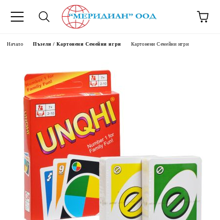
6500777
Начало
Пъзели / Картонени Семейни игри
Картонени Семейни игри