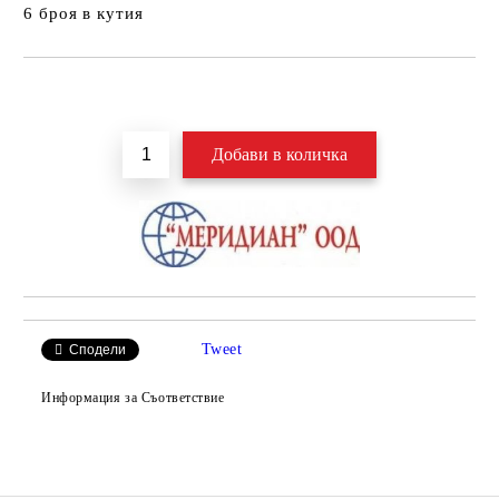
6 броя в кутия
Добави в желани
Tweet
Сподели
Информация за Съответствие