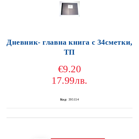
Дневник- главна книга с 34сметки,
ТП
€9.20
17.99лв.
Код:
395154
Добави в желани