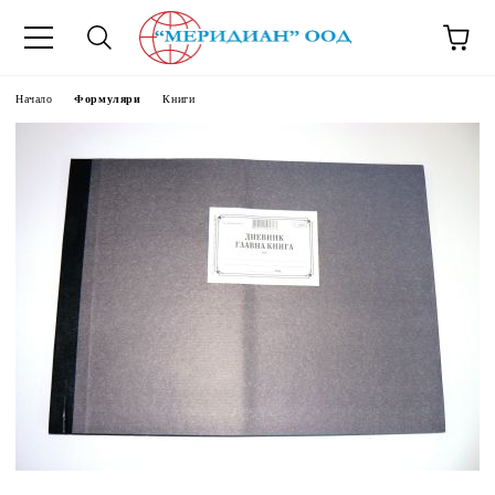
6500777
Начало
Формуляри
Книги