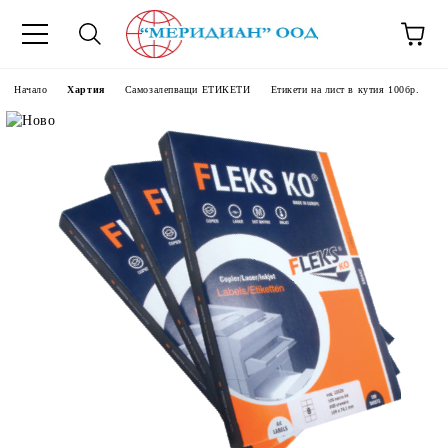
6500777
Начало
Хартия
Самозалепващи ЕТИКЕТИ
Етикети на лист в кутия 100бр.