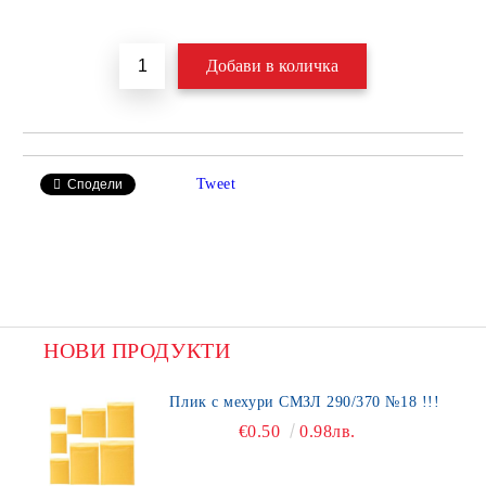
Добави в желани
Tweet
Сподели
НОВИ ПРОДУКТИ
Плик с мехури СМЗЛ 290/370 №18 !!!
€0.50
0.98лв.