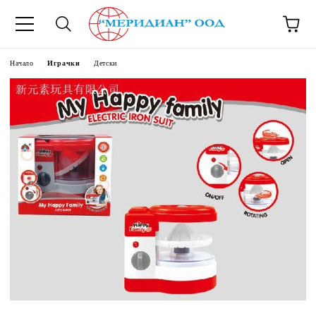
6500777
Начало
Играчки
Детски