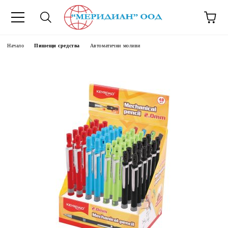
6500777
Начало
Пишещи средства
Автоматични моливи