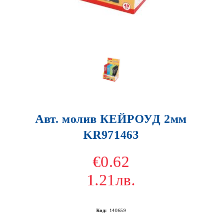
Авт. молив КЕЙРОУД 2мм
KR971463
€0.62
1.21лв.
Код:
140659