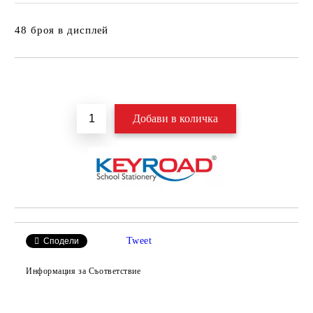
48 броя в дисплей
Добави в желани
Tweet
Сподели
Информация за Съответствие