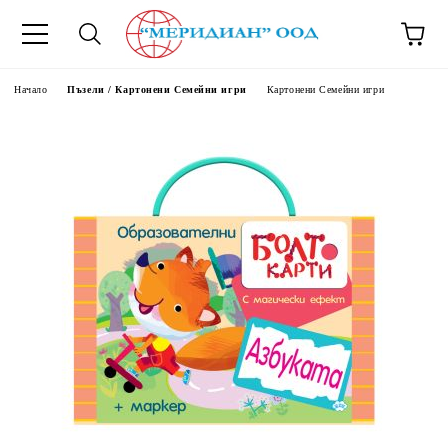
6500777
Начало
Пъзели / Картонени Семейни игри
Картонени Семейни игри