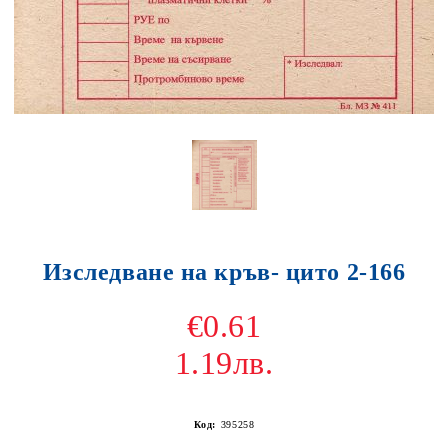
Изследване на кръв- цито 2-166
€0.61
1.19лв.
Код:
395258