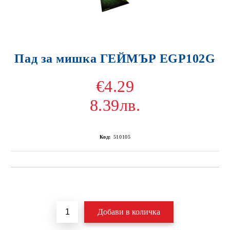
Пад за мишка ГЕЙМЪР EGP102G
€4.29
8.39лв.
Код:
510105
Добави в желани