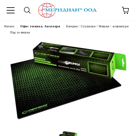
6500777
Начало
Офис техника, Аксесоари
Батерии / Слушалки / Мишки / клавиатури
Пад за мишка