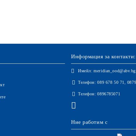
Информация за контакти:
Имейл:
meridian_ood@abv.bg
Телефон:
089 678 50 71, 087
укт
Телефон:
0896785071
ите
Ние работим с