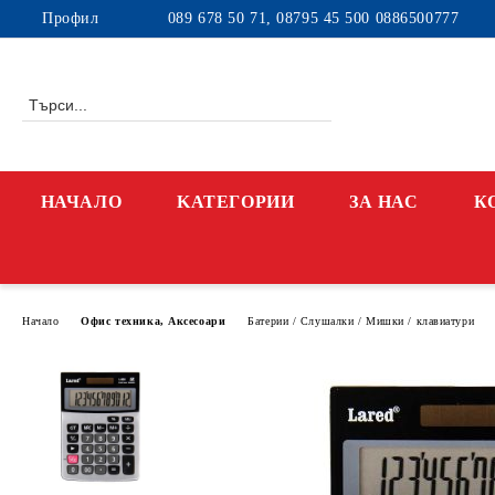
Профил
089 678 50 71, 08795 45 500 0886500777
НАЧАЛО
KАТЕГОРИИ
ЗА НАС
К
Начало
Офис техника, Аксесоари
Батерии / Слушалки / Мишки / клавиатури