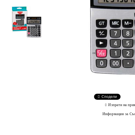
Сподели
Изпрати на при
Информация за Съо