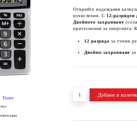
Открийте надеждния калку
изчисления. С
12-разряден
Двойното захранване
(сола
притеснения за енергията. 
12 разряда
за точни ре
Двойно захранване
за
Добави в желани
Tweet
ятел
тветствие