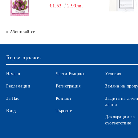
450
€1.53
2.99лв.
Абонирай се
Бързи връзки:
Начало
Чести Въпроси
Условия
Рекламации
Регистрация
Замяна на прод
За Нас
Контакт
Защита на личн
данни
Вход
Търсене
Декларации за
съответствие