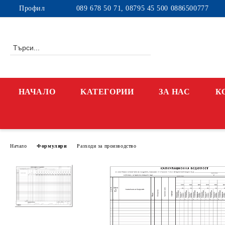
Профил
089 678 50 71, 08795 45 500 0886500777
НАЧАЛО
KАТЕГОРИИ
ЗА НАС
К
Начало
Формуляри
Разходи за производство