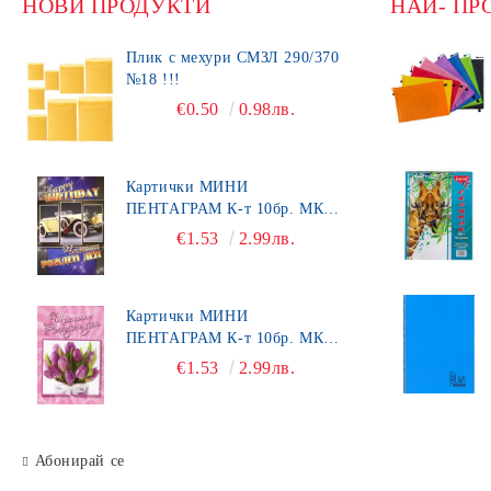
НОВИ ПРОДУКТИ
НАЙ- ПР
Плик с мехури СМЗЛ 290/370
№18 !!!
€0.50
0.98лв.
Картички МИНИ
ПЕНТАГРАМ К-т 10бр. МК
492
€1.53
2.99лв.
Картички МИНИ
ПЕНТАГРАМ К-т 10бр. МК
450
€1.53
2.99лв.
Абонирай се