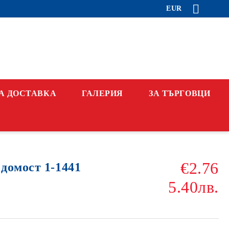
EUR
А ДОСТАВКА
ГАЛЕРИЯ
ЗА ТЪРГОВЦИ
€2.76
домост 1-1441
5.40лв.