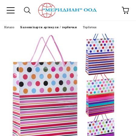
6500777
Начало
Балони/парти артикули / торбички
Торбички