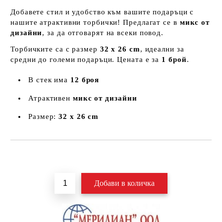
Добавете стил и удобство към вашите подаръци с
нашите атрактивни торбички! Предлагат се в
микс от
дизайни
, за да отговарят на всеки повод.
Торбичките са с размер
32 x 26 cm
, идеални за
средни до големи подаръци. Цената е за
1 брой
.
В стек има
12 броя
Атрактивен
микс от дизайни
Размер:
32 x 26 cm
Добави в желани