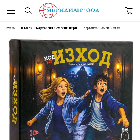
6500777
Начало
Пъзели / Картонени Семейни игри
Картонени Семейни игри