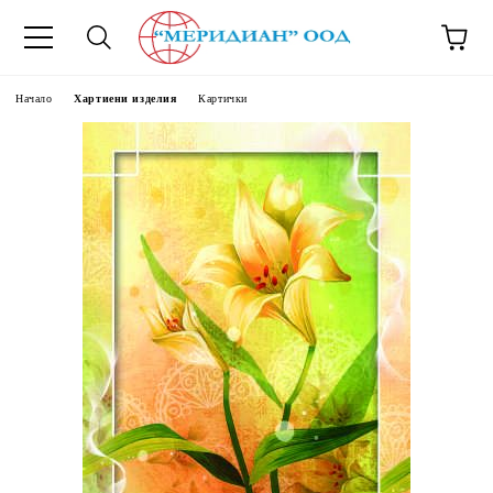
6500777
Начало
Хартиени изделия
Картички