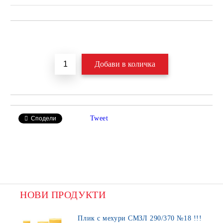
Добави в желани
Tweet
Сподели
НОВИ ПРОДУКТИ
Плик с мехури СМЗЛ 290/370 №18 !!!