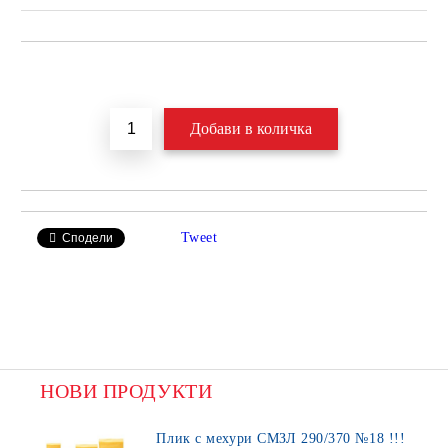
Добави в желани
Tweet
Сподели
НОВИ ПРОДУКТИ
Плик с мехури СМЗЛ 290/370 №18 !!!