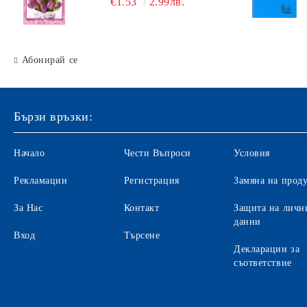
€1.53
2.99лв.
Абонирай се
Бързи връзки:
Начало
Чести Въпроси
Условия
Рекламации
Регистрация
Замяна на прод
За Нас
Контакт
Защита на личн
данни
Вход
Търсене
Декларации за
съответствие