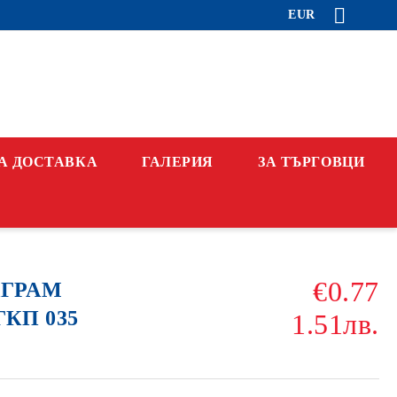
EUR
А ДОСТАВКА
ГАЛЕРИЯ
ЗА ТЪРГОВЦИ
€0.77
АГРАМ
ГКП 035
1.51лв.