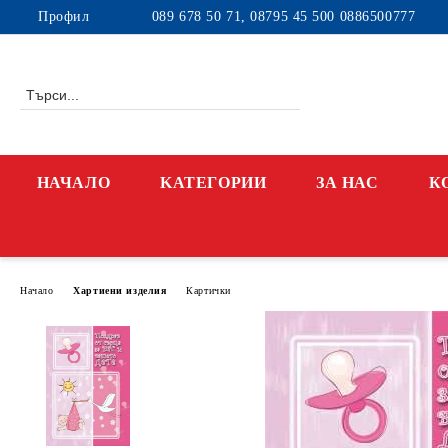
Профил
089 678 50 71, 08795 45 500 0886500777
НАЧАЛО
KАТЕГОРИИ
ЗА НАС
К
Начало
Хартиени изделия
Картички