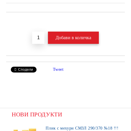
Добави в желани
Tweet
Сподели
НОВИ ПРОДУКТИ
Плик с мехури СМЗЛ 290/370 №18 !!!