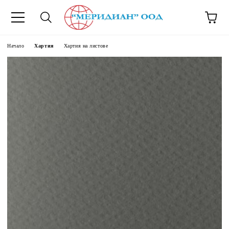
6500777
Начало
Хартия
Хартия на листове