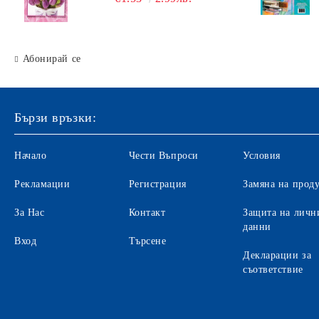
Абонирай се
Бързи връзки:
Начало
Чести Въпроси
Условия
Рекламации
Регистрация
Замяна на прод
За Нас
Контакт
Защита на личн
данни
Вход
Търсене
Декларации за
съответствие