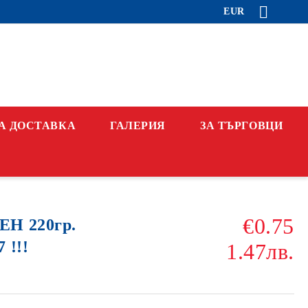
EUR
А ДОСТАВКА
ГАЛЕРИЯ
ЗА ТЪРГОВЦИ
€0.75
Н 220гр.
 !!!
1.47лв.