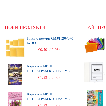
НОВИ ПРОДУКТИ
НАЙ- ПР
Плик с мехури СМЗЛ 290/370
№18 !!!
€0.50
0.98лв.
Картички МИНИ
ПЕНТАГРАМ К-т 10бр. МК
492
€1.53
2.99лв.
Картички МИНИ
ПЕНТАГРАМ К-т 10бр. МК
450
€1.53
2.99лв.