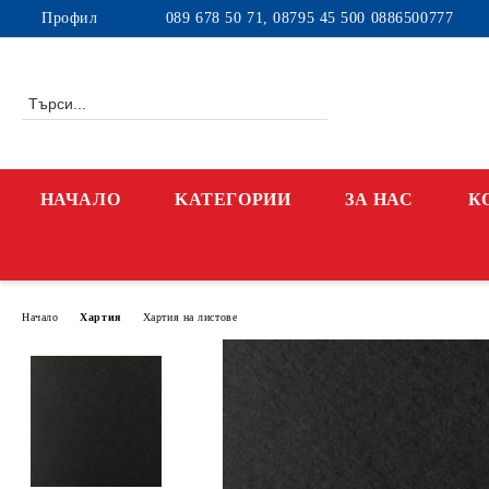
Профил
089 678 50 71, 08795 45 500 0886500777
НАЧАЛО
KАТЕГОРИИ
ЗА НАС
К
Начало
Хартия
Хартия на листове