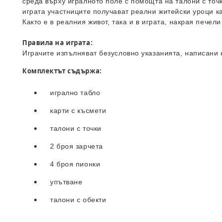
среда върху игралното поле с помощта на талони с точк
играта участниците получават реални житейски уроци ка
Както е в реалния живот, така и в играта, накрая пече
Правила на играта:
Играчите изпълняват безусловно указанията, написани н
Комплектът съдържа:
игрално табло
карти с късмети
талони с точки
2 броя зарчета
4 броя пионки
упътване
талони с обекти