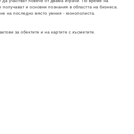
т да участват повече от двама играчи. По време на
 получават и основни познания в областта на бизнеса.
и не на последно място умния - монополиста.
ктове за обектите и на картите с късметите.