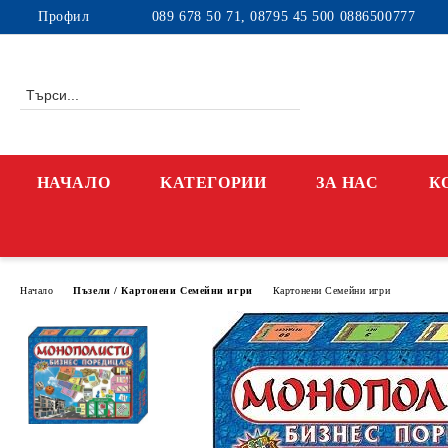
Профил
089 678 50 71, 08795 45 500 0886500777
НАЧАЛО
KАТЕГОРИИ
ЗА НАС
К
Начало
Пъзели / Картонени Семейни игри
Картонени Семейни игри