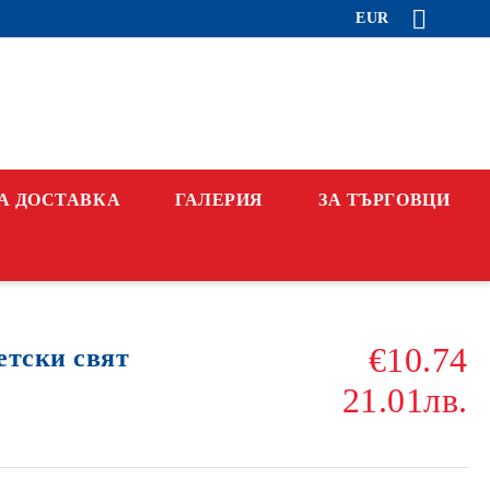
EUR
А ДОСТАВКА
ГАЛЕРИЯ
ЗА ТЪРГОВЦИ
€10.74
етски свят
21.01лв.