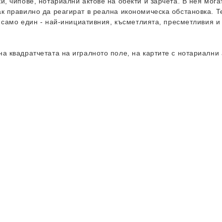
и, чипове, нотариални актове на обекти и зарчета. В нея мога
к правилно да реагират в реална икономическа обстановка. Те
ли само един - най-инициативния, късметлията, пресметливия 
а квадратчетата на игралното поле, на картите с нотариални а