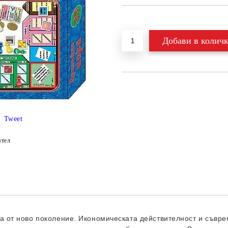
Добави в желани
Tweet
ятел
а от ново поколение. Икономическата действителност и съвре