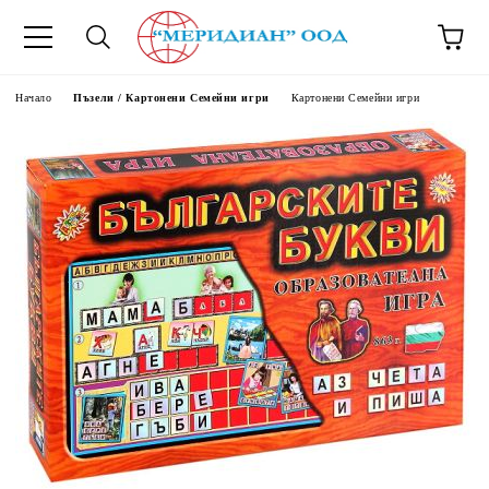
6500777
Начало
Пъзели / Картонени Семейни игри
Картонени Семейни игри