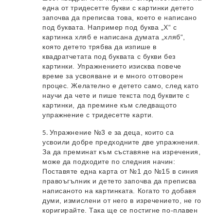
една от тридесетте букви с картинки детето
започва да преписва това, което е написано
под буквата. Например под буква „Х“ с
картинка хляб е написана думата „хляб“,
която детето трябва да изпише в
квадратчетата под буквата с букви без
картинки. Упражнението изисква повече
време за усвояване и е много отговорен
процес. Желателно е детето само, след като
научи да чете и пише текста под буквите с
картинки, да премине към следващото
упражнение с тридесетте карти.
Упражнение №3 е за деца, които са
усвоили добре предходните две упражнения.
За да преминат към съставяне на изречения,
може да подходите по следния начин:
Поставяте една карта от №1 до №15 в синия
правоъгълник и детето започва да преписва
написаното на картинката. Когато то добавя
думи, измислени от него в изречението, не го
коригирайте. Така ще се постигне по-плавен