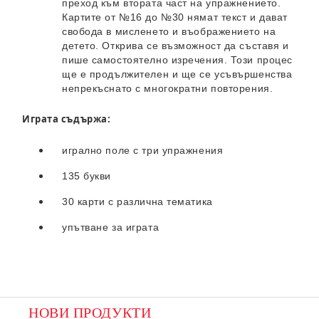
преход към втората част на упражнението.
Картите от №16 до №30 нямат текст и дават
свобода в мисленето и въображението на
детето. Открива се възможност да съставя и
пише самостоятелно изречения. Този процес
ще е продължителен и ще се усъвършенства
непрекъснато с многократни повторения.
Играта съдържа:
игрално поле с три упражнения
135 букви
30 карти с различна тематика
упътване за играта
НОВИ ПРОДУКТИ