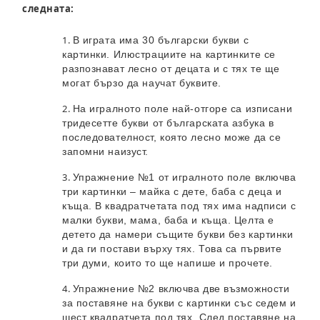
следната:
В играта има 30 български букви с
картинки. Илюстрациите на картинките се
разпознават лесно от децата и с тях те ще
могат бързо да научат буквите.
На игралното поле най-отгоре са изписани
тридесетте букви от българската азбука в
последователност, която лесно може да се
запомни наизуст.
Упражнение №1 от игралното поле включва
три картинки – майка с дете, баба с деца и
къща. В квадратчетата под тях има надписи с
малки букви, мама, баба и къща. Целта е
детето да намери същите букви без картинки
и да ги постави върху тях. Това са първите
три думи, които то ще напише и прочете.
Упражнение №2 включва две възможности
за поставяне на букви с картинки със седем и
шест квадратчета под тях. След поставяне на