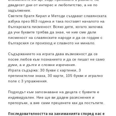
двадесет дни от интерес и любопитство, а не по
задължение.
Светите братя Кирил и Методи създават славянската
азбука през 863 година и така поставят началото на
българската писменост. Всяко дете, когато започва
да учи буквите трябва да знае, че ние сме дали
писменост на славянските народи и да се гордее с
българския си произход и славното ни минало.
Съдържанието на играта дава възможност да се
посее любов към познанието и да се пишат не само
думи, а и дълги и сложни изречения.
Играта съдържа: 30 букви с картинки, 3
препинателни знака, 30 карти, 105 букви и игрално
поле с 3 упражнения.
Подходът към запознаване на децата с буквите е
индивидуален. Ние ще ви дадем разяснения и
препоръки, а вие сами преценете как да постъпите.
Последователността на заниманията според нас е