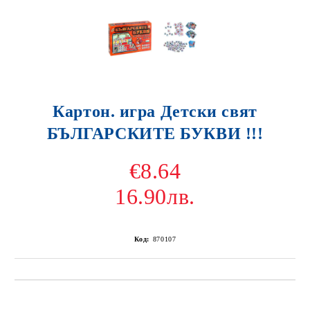
Картон. игра Детски свят
БЪЛГАРСКИТЕ БУКВИ !!!
€8.64
16.90лв.
Код:
870107
Добави в желани