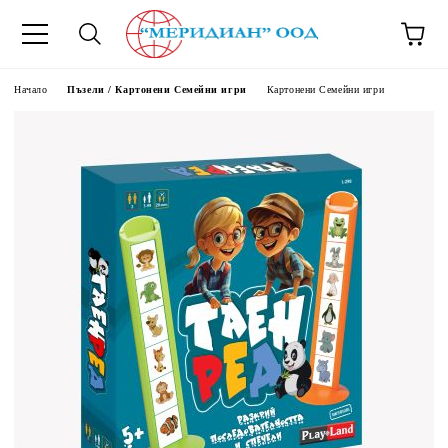
6500777
Начало
Пъзели / Картонени Семейни игри
Картонени Семейни игри