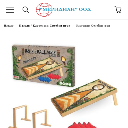
6500777
Начало
Пъзели / Картонени Семейни игри
Картонени Семейни игри