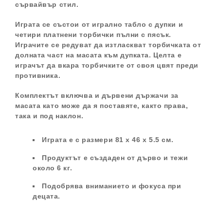
сървайвър стил.
Играта се състои от игрално табло с дупки и
четири платнени торбички пълни с пясък.
Играчите се редуват да изтласкват торбичката от
долната част на масата към дупката. Целта е
играчът да вкара торбичките от своя цвят преди
противника.
Комплектът включва и дървени държачи за
масата като може да я поставяте, както права,
така и под наклон.
Играта е с размери 81 x 46 x 5.5 см.
Продуктът е създаден от дърво и тежи
около 6 кг.
Подобрява вниманието и фокуса при
децата.