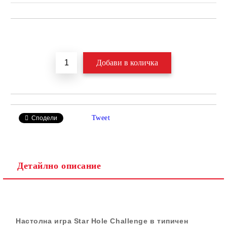
Добави в желани
Tweet
Сподели
Детайлно описание
Настолна игра Star Hole Challenge в типичен