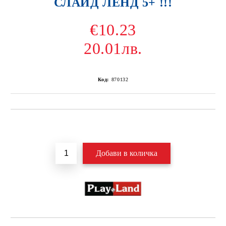
СЛАЙД ЛЕНД 5+ !!!
€10.23
20.01лв.
Код:
870132
Добави в желани