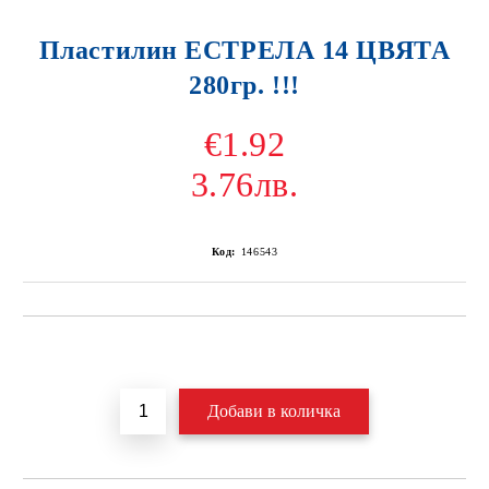
Пластилин ЕСТРЕЛА 14 ЦВЯТА
280гр. !!!
€1.92
3.76лв.
Код:
146543
Добави в желани