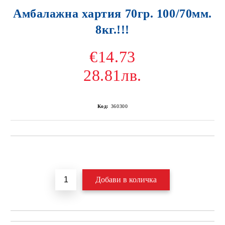
Амбалажна хартия 70гр. 100/70мм.
8кг.!!!
€14.73
28.81лв.
Код:
360300
Добави в желани