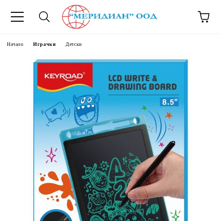
6500777
Начало
Играчки
Детски