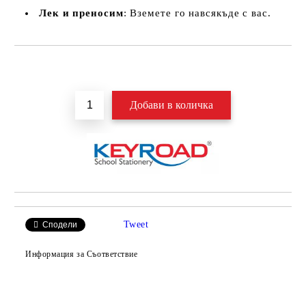
Лек и преносим
: Вземете го навсякъде с вас.
Добави в желани
Tweet
Сподели
Информация за Съответствие