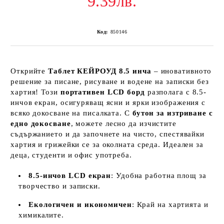
9.39лв.
Код:
850146
Открийте
Таблет КЕЙРОУД 8.5 инча
– иновативното
решение за писане, рисуване и водене на записки без
хартия! Този
портативен LCD борд
разполага с 8.5-
инчов екран, осигуряващ ясни и ярки изображения с
всяко докосване на писалката. С
бутон за изтриване с
едно докосване
, можете лесно да изчистите
съдържанието и да започнете на чисто, спестявайки
хартия и грижейки се за околната среда. Идеален за
деца, студенти и офис употреба.
8.5-инчов LCD екран
: Удобна работна площ за
творчество и записки.
Екологичен и икономичен
: Край на хартията и
химикалите.