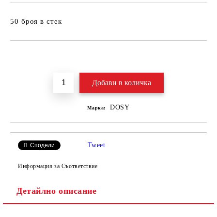
50 броя в стек
Добави в желани
DOSY
Марка:
Tweet
Сподели
Информация за Съответствие
Детайлно описание