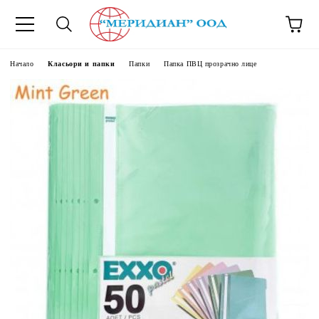
6500777
Начало
Класьори и папки
Папки
Папка ПВЦ прозрачно лице