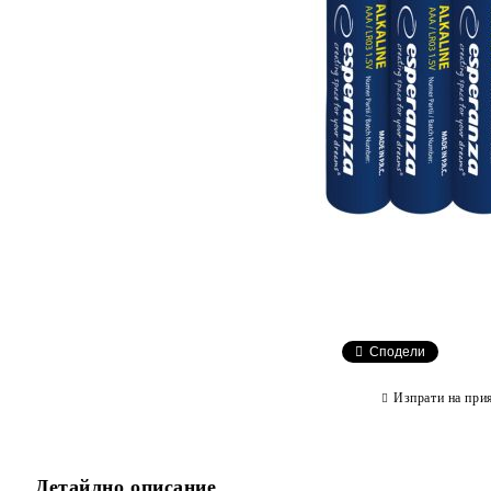
Сподели
Изпрати на при
Детайлно описание