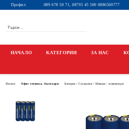
Профил
089 678 50 71, 08795 45 500 0886500777
НАЧАЛО
KАТЕГОРИИ
ЗА НАС
К
Начало
Офис техника, Аксесоари
Батерии / Слушалки / Мишки / клавиатури