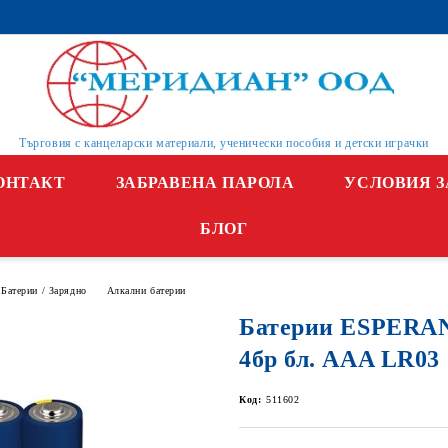
Търговия с канцеларски материали, ученически пособия и детски играчки
ОНТАКТ
ЗАБРАВЕНА ПАРОЛА
УСЛОВИЯ З
БЛОГ
Батерии / Зарядно
Алкални батерии
Батерии ESPERA
4бр бл. ААA LR03
Код:
511602