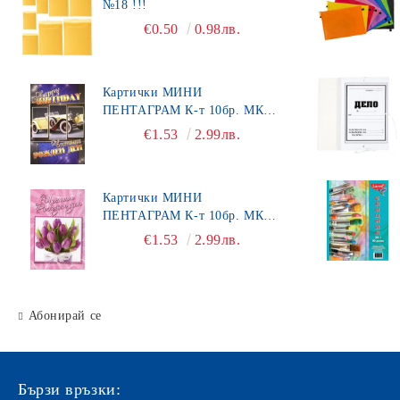
№18 !!!
€0.50
0.98лв.
Картички МИНИ
ПЕНТАГРАМ К-т 10бр. МК
492
€1.53
2.99лв.
Картички МИНИ
ПЕНТАГРАМ К-т 10бр. МК
450
€1.53
2.99лв.
Абонирай се
Бързи връзки: