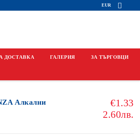
EUR
А ДОСТАВКА
ГАЛЕРИЯ
ЗА ТЪРГОВЦИ
€1.33
NZA Алкални
2.60лв.