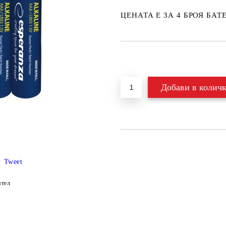
ЦЕНАТА Е ЗА 4 БРОЯ БА
Добави в желани
Tweet
ятел