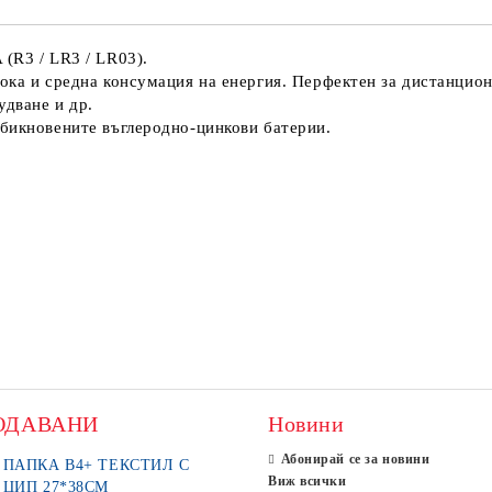
(R3 / LR3 / LR03).
ока и средна консумация на енергия. Перфектен за дистанцион
удване и др.
обикновените въглеродно-цинкови батерии.
ОДАВАНИ
Новини
Абонирай се за новини
ПАПКА В4+ ТЕКСТИЛ С
Виж всички
ЦИП 27*38СМ