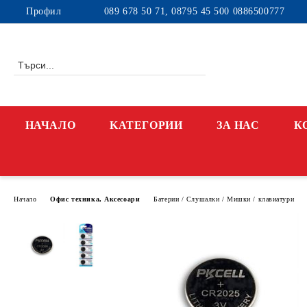
Профил
089 678 50 71, 08795 45 500 0886500777
НАЧАЛО
KАТЕГОРИИ
ЗА НАС
К
Начало
Офис техника, Аксесоари
Батерии / Слушалки / Мишки / клавиатури