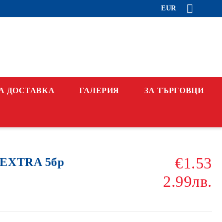
EUR
А ДОСТАВКА
ГАЛЕРИЯ
ЗА ТЪРГОВЦИ
€1.53
 EXTRA 5бр
2.99лв.