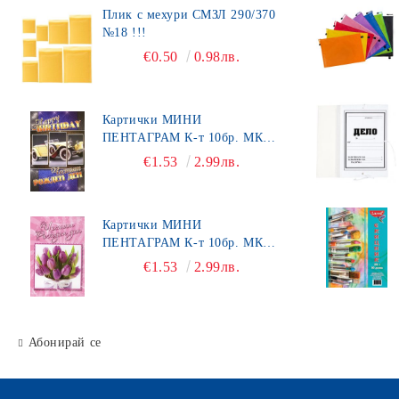
Плик с мехури СМЗЛ 290/370
№18 !!!
€0.50
0.98лв.
Картички МИНИ
ПЕНТАГРАМ К-т 10бр. МК
492
€1.53
2.99лв.
Картички МИНИ
ПЕНТАГРАМ К-т 10бр. МК
450
€1.53
2.99лв.
Абонирай се