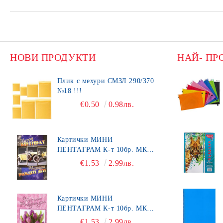
НОВИ ПРОДУКТИ
НАЙ- ПР
Плик с мехури СМЗЛ 290/370
№18 !!!
€0.50
0.98лв.
Картички МИНИ
ПЕНТАГРАМ К-т 10бр. МК
492
€1.53
2.99лв.
Картички МИНИ
ПЕНТАГРАМ К-т 10бр. МК
450
€1.53
2.99лв.