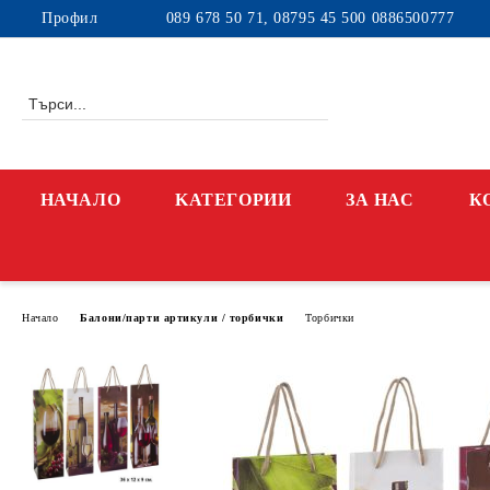
Профил
089 678 50 71, 08795 45 500 0886500777
НАЧАЛО
KАТЕГОРИИ
ЗА НАС
К
Начало
Балони/парти артикули / торбички
Торбички