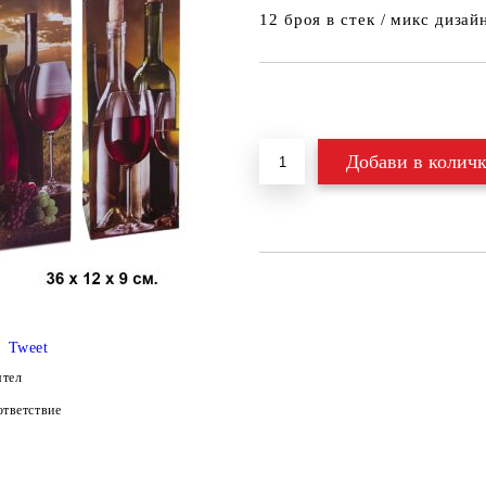
12 броя в стек / микс дизай
Добави в желани
Tweet
ятел
тветствие