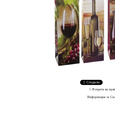
Сподели
Изпрати на при
Информация за Съо