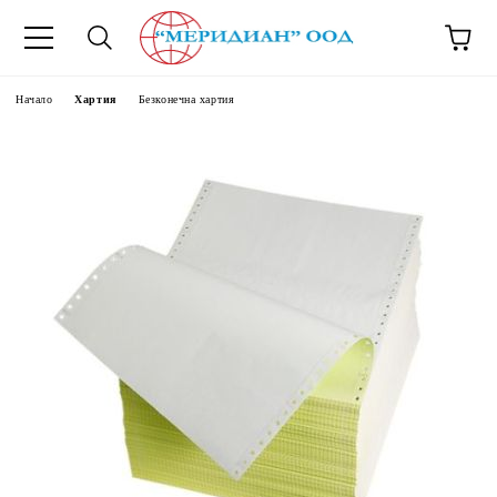
6500777
Начало
Хартия
Безконечна хартия