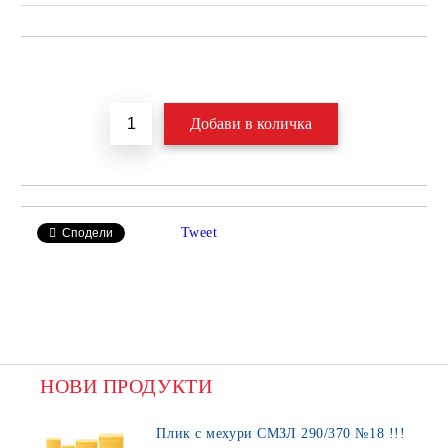
Добави в желани
Tweet
Сподели
НОВИ ПРОДУКТИ
Плик с мехури СМЗЛ 290/370 №18 !!!