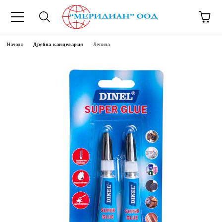
6500777
Начало
Дребна канцелария
Лепила