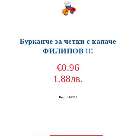
Бурканче за четки с капаче
ФИЛИПОВ !!!
€0.96
1.88лв.
Код:
146339
Добави в желани