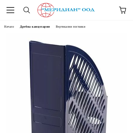
6500777
Начало
Дребна канцелария
Вертикални поставки