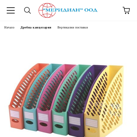
6500777
Начало
Дребна канцелария
Вертикални поставки