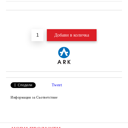
Добави в желани
Tweet
Сподели
Информация за Съответствие