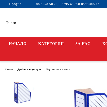
Профил
089 678 50 71, 08795 45 500 0886500777
НАЧАЛО
KАТЕГОРИИ
ЗА НАС
К
Начало
Дребна канцелария
Вертикални поставки