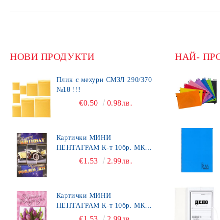
НОВИ ПРОДУКТИ
НАЙ- ПР
Плик с мехури СМЗЛ 290/370
№18 !!!
€0.50
0.98лв.
Картички МИНИ
ПЕНТАГРАМ К-т 10бр. МК
492
€1.53
2.99лв.
Картички МИНИ
ПЕНТАГРАМ К-т 10бр. МК
450
€1.53
2.99лв.