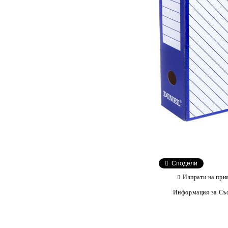
Сподели
Изпрати на при
Информация за Съо