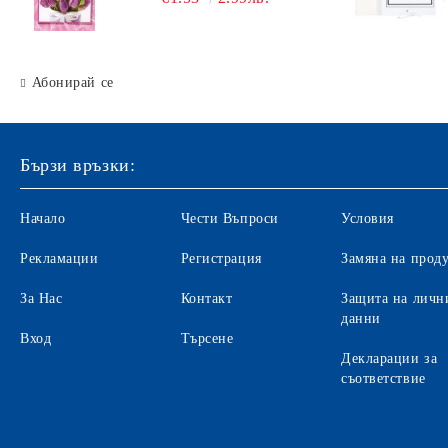
Абонирай се
Бързи връзки:
Начало
Чести Въпроси
Условия
Рекламации
Регистрация
Замяна на прод
За Нас
Контакт
Защита на личн
данни
Вход
Търсене
Декларации за
съответствие