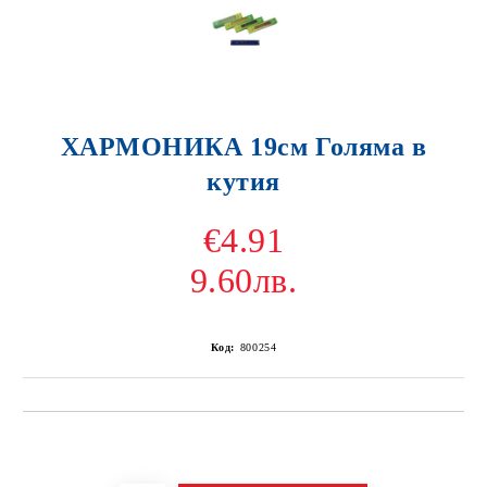
ХАРМОНИКА 19см Голяма в
кутия
€4.91
9.60лв.
Код:
800254
Добави в желани