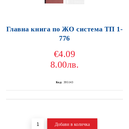
Главна книга по ЖО система ТП 1-
776
€4.09
8.00лв.
Код:
395143
Добави в желани