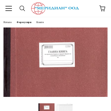
6500777
Начало
Формуляри
Книги