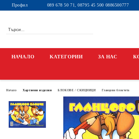
Профил
089 678 50 71, 08795 45 500 0886500777
НАЧАЛО
KАТЕГОРИИ
ЗА НАС
К
Начало
Хартиени изделия
БЛОКОВЕ / СКИЦНИЦИ
Гланцови блокчета