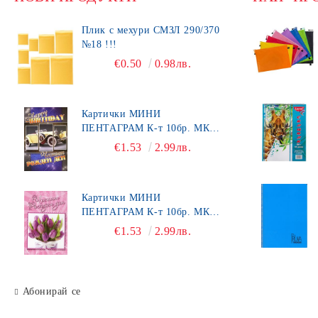
Плик с мехури СМЗЛ 290/370
№18 !!!
€0.50
0.98лв.
Картички МИНИ
ПЕНТАГРАМ К-т 10бр. МК
492
€1.53
2.99лв.
Картички МИНИ
ПЕНТАГРАМ К-т 10бр. МК
450
€1.53
2.99лв.
Абонирай се