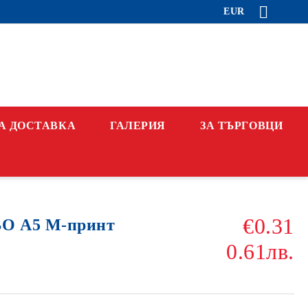
EUR
А ДОСТАВКА
ГАЛЕРИЯ
ЗА ТЪРГОВЦИ
€0.31
О А5 М-принт
0.61лв.