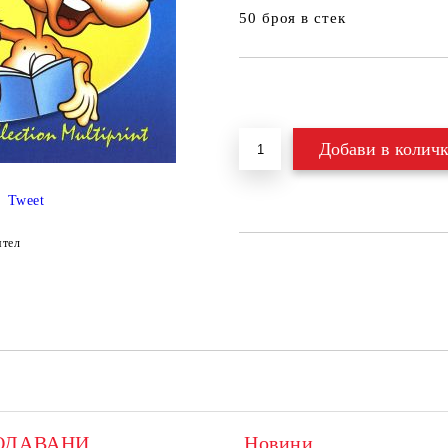
50 броя в стек
Добави в желани
Tweet
ятел
ОДАВАНИ
Новини