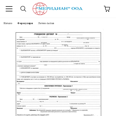
6500777
Начало
Формуляри
Личен състав