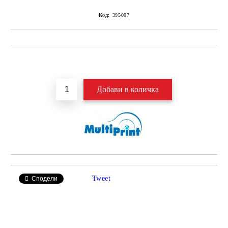
Код:
395007
Добави в желани
Tweet
Сподели