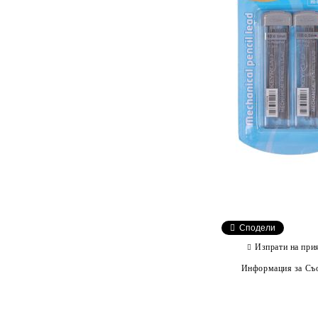
Сподели
Изпрати на при
Информация за Съо