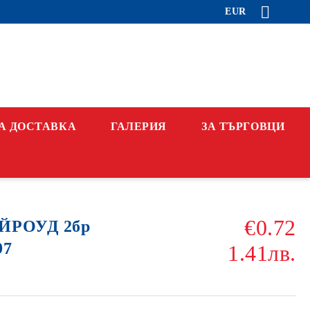
EUR
А ДОСТАВКА
ГАЛЕРИЯ
ЗА ТЪРГОВЦИ
€0.72
ЕЙРОУД 2бр
97
1.41лв.