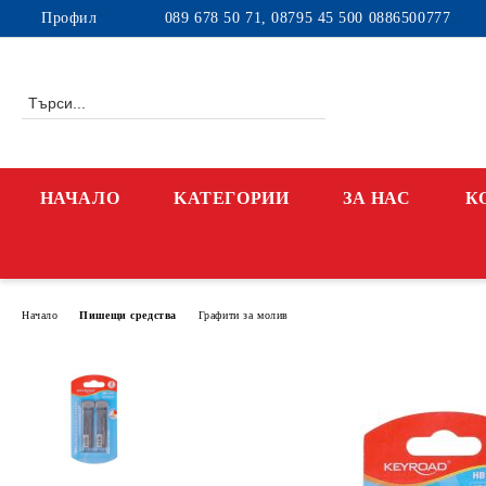
Профил
089 678 50 71, 08795 45 500 0886500777
НАЧАЛО
KАТЕГОРИИ
ЗА НАС
К
Начало
Пишещи средства
Графити за молив