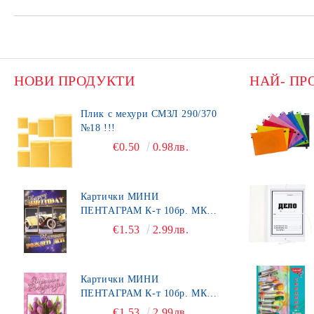
НОВИ ПРОДУКТИ
НАЙ- ПР
Плик с мехури СМЗЛ 290/370
№18 !!!
€0.50
0.98лв.
Картички МИНИ
ПЕНТАГРАМ К-т 10бр. МК
492
€1.53
2.99лв.
Картички МИНИ
ПЕНТАГРАМ К-т 10бр. МК
450
€1.53
2.99лв.