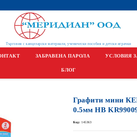
Търговия с канцеларски материали, ученически пособия и детски играчки
ОНТАКТ
ЗАБРАВЕНА ПАРОЛА
УСЛОВИЯ З
БЛОГ
Графити мини К
0.5мм НВ KR9900
Код:
145363