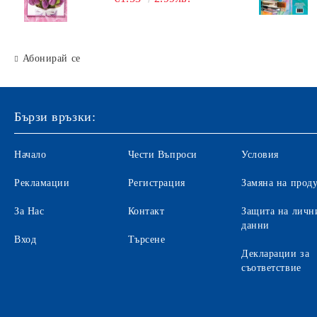
Абонирай се
Бързи връзки:
Начало
Чести Въпроси
Условия
Рекламации
Регистрация
Замяна на прод
За Нас
Контакт
Защита на личн
данни
Вход
Търсене
Декларации за
съответствие