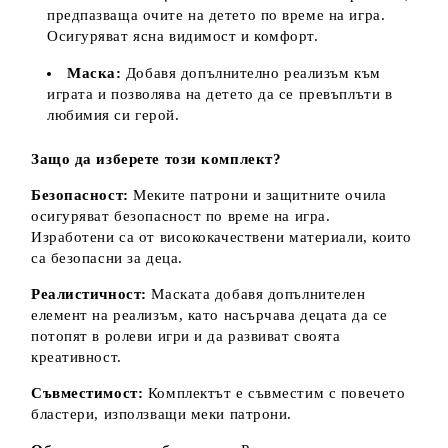
предпазваща очите на детето по време на игра.
Осигуряват ясна видимост и комфорт.
Маска:
Добавя допълнително реализъм към
играта и позволява на детето да се превъплъти в
любимия си герой.
Защо да изберете този комплект?
Безопасност:
Меките патрони и защитните очила
осигуряват безопасност по време на игра.
Изработени са от висококачествени материали, които
са безопасни за деца.
Реалистичност:
Маската добавя допълнителен
елемент на реализъм, като насърчава децата да се
потопят в ролеви игри и да развиват своята
креативност.
Съвместимост:
Комплектът е съвместим с повечето
бластери, използващи меки патрони.