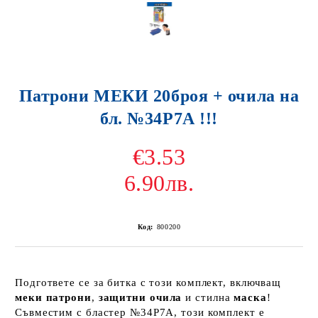
Патрони МЕКИ 20броя + очила на
бл. №34Р7А !!!
€3.53
6.90лв.
Код:
800200
Подгответе се за битка с този комплект, включващ
меки патрони
,
защитни очила
и стилна
маска
!
Съвместим с бластер №34Р7А, този комплект е