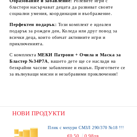
Образование и забавление:
Ролевите игри с
бластери насърчават децата да развиват своите
социални умения, координация и въображение.
Перфектен подарък:
Този комплект е идеален
подарък за рожден ден, Коледа или друг повод за
всички деца, които обичат активните игри и
приключенията.
С комплекта
МЕКИ Патрони + Очила и Маска за
Бластер №34Р7А
, вашето дете ще се наслади на
безкрайни часове забавление и екшън. Пригответе се
за вълнуващи мисии и незабравими приключения!
НОВИ ПРОДУКТИ
Плик с мехури СМЗЛ 290/370 №18 !!!
€0.50
0.98лв.