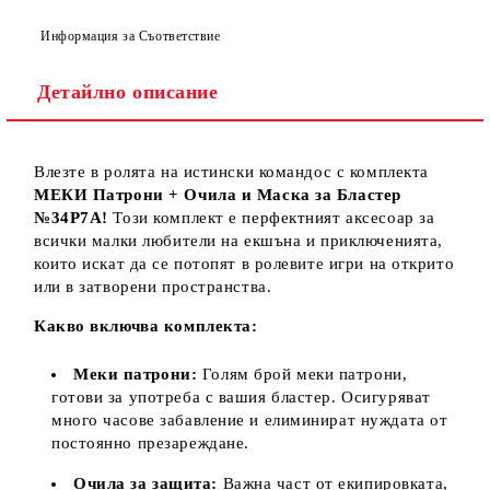
Информация за Съответствие
Детайлно описание
Влезте в ролята на истински командос с комплекта
МЕКИ Патрони + Очила и Маска за Бластер
№34Р7А!
Този комплект е перфектният аксесоар за
всички малки любители на екшъна и приключенията,
които искат да се потопят в ролевите игри на открито
или в затворени пространства.
Какво включва комплекта:
Меки патрони:
Голям брой меки патрони,
готови за употреба с вашия бластер. Осигуряват
много часове забавление и елиминират нуждата от
постоянно презареждане.
Очила за защита:
Важна част от екипировката,