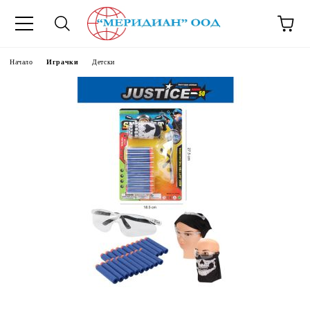
6500777
Начало
Играчки
Детски