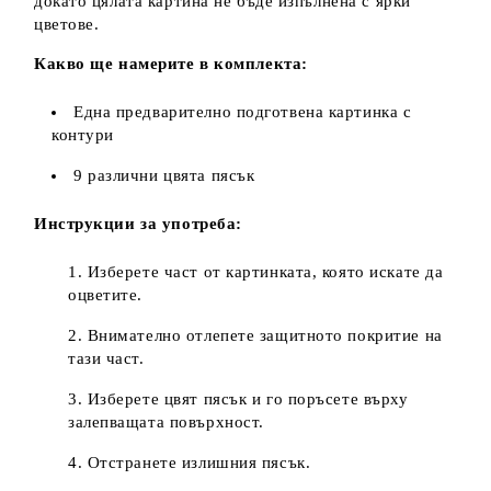
докато цялата картина не бъде изпълнена с ярки
цветове.
Какво ще намерите в комплекта:
Една предварително подготвена картинка с
контури
9 различни цвята пясък
Инструкции за употреба:
Изберете част от картинката, която искате да
оцветите.
Внимателно отлепете защитното покритие на
тази част.
Изберете цвят пясък и го поръсете върху
залепващата повърхност.
Отстранете излишния пясък.